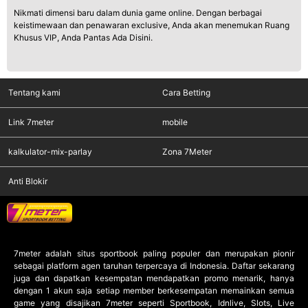
Nikmati dimensi baru dalam dunia game online. Dengan berbagai
keistimewaan dan penawaran exclusive, Anda akan menemukan Ruang
Khusus VIP, Anda Pantas Ada Disini.
Tentang kami
Cara Betting
Link 7meter
mobile
kalkulator-mix-parlay
Zona 7Meter
Anti Blokir
7meter
adalah situs sportbook paling populer dan merupakan pionir
sebagai platform agen taruhan terpercaya di Indonesia. Daftar sekarang
juga dan dapatkan kesempatan mendapatkan promo menarik, hanya
dengan 1 akun saja setiap member berkesempatan memainkan semua
game yang disajikan 7meter seperti Sportbook, Idnlive, Slots, Live