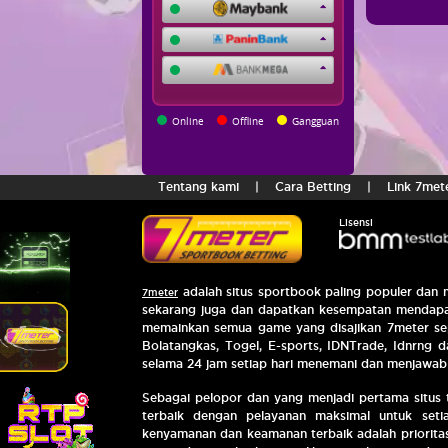
Online
Offline
Gangguan
Tentang kami
|
Cara Betting
|
Link 7met
Lisensi
adalah situs sportbook paling populer dan m
7meter
sekarang juga dan dapatkan kesempatan mendapa
memainkan semua game yang disajikan 7meter seper
Bolatangkas, Togel, E-sports, IDNTrade, Idnrng d
selama 24 jam setiap hari menemani dan menjawab
Sebagai pelopor dan yang menjadi pertama situs t
terbaik dengan pelayanan maksimal untuk set
kenyamanan dan keamanan terbaik adalah prioritas