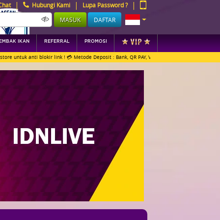
|
|
|
Chat
Hubungi Kami
Lupa Password ?
DAFTAR
EMBAK IKAN
REFERRAL
PROMOSI
untuk anti blokir link ! 💳 Metode Deposit : Bank, QR PAY, Virtual Account, Voucher88