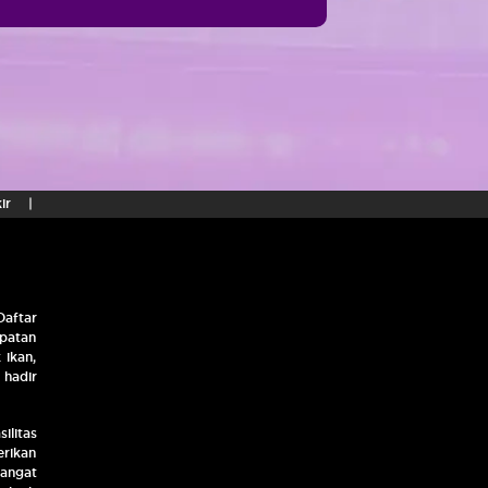
ir
|
Daftar
patan
 ikan,
 hadir
ilitas
rikan
sangat