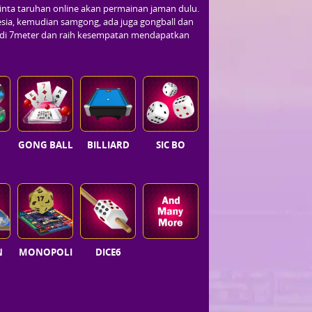
nta taruhan online akan permainan jaman dulu.
sia, kemudian samgong, ada juga gongball dan
ya di 7meter dan raih kesempatan mendapatkan
GONG BALL
BILLIARD
SIC BO
N
MONOPOLI
DICE6