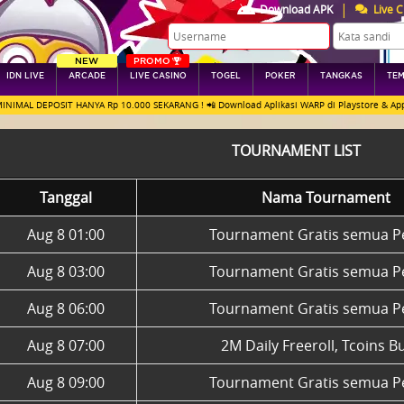
|
Download APK
Live C
NEW
PROMO
IDN LIVE
ARCADE
LIVE CASINO
TOGEL
POKER
TANGKAS
TE
L DEPOSIT HANYA Rp 10.000 SEKARANG ! 📲 Download Aplikasi WARP di Playstore & Appstore
TOURNAMENT LIST
Tanggal
Nama Tournament
Aug 8 01:00
Tournament Gratis semua 
Aug 8 03:00
Tournament Gratis semua 
Aug 8 06:00
Tournament Gratis semua 
Aug 8 07:00
2M Daily Freeroll, Tcoins B
Aug 8 09:00
Tournament Gratis semua 