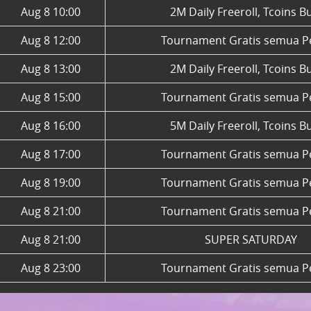
Aug 8 10:00
2M Daily Freeroll, Tcoins B
Aug 8 12:00
Tournament Gratis semua 
Aug 8 13:00
2M Daily Freeroll, Tcoins B
Aug 8 15:00
Tournament Gratis semua 
Aug 8 16:00
5M Daily Freeroll, Tcoins B
Aug 8 17:00
Tournament Gratis semua 
Aug 8 19:00
Tournament Gratis semua 
Aug 8 21:00
Tournament Gratis semua 
Aug 8 21:00
SUPER SATURDAY
Aug 8 23:00
Tournament Gratis semua 