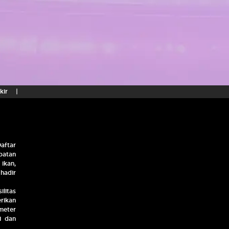
kir
|
aftar
patan
ikan,
hadir
litas
rikan
meter
i dan