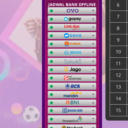
JADWAL BANK OFFLINE
6
7
8
9
10
11
12
13
14
15