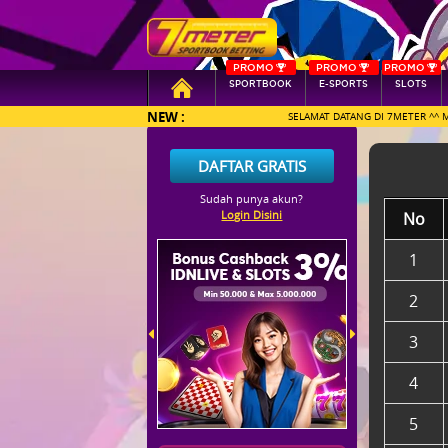
PROMO
PROMO
PROMO
SPORTBOOK
E-SPORTS
SLOTS
NEW :
SELAMAT DATANG DI 7METER ^^ MINIMA
DAFTAR GRATIS
Sudah punya akun?
Login Disini
No
1
2
3
4
5